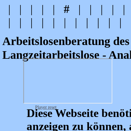
|
|
|
|
|
#
|
|
|
|
|
|
|
|
|
|
|
|
|
|
|
|
Arbeitslosenberatung des
Langzeitarbeitslose - Ana
Player reset
Diese Webseite benöt
anzeigen zu können, a