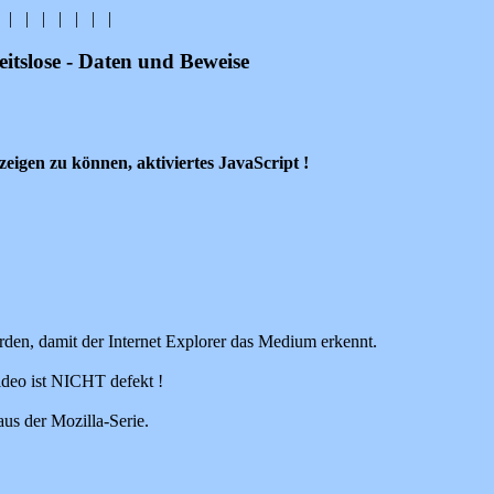
|
|
|
|
|
|
|
itslose - Daten und Beweise
eigen zu können, aktiviertes JavaScript !
den, damit der Internet Explorer das Medium erkennt.
ideo ist NICHT defekt !
aus der Mozilla-Serie.