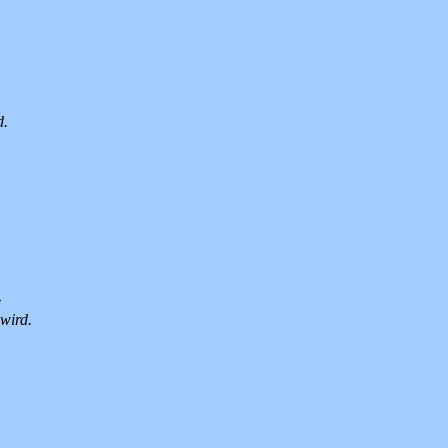
d.
e
wird.