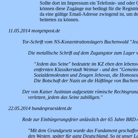
Sollte dort im Impressum ein Telefonie- und oder 
können diese Zugänge nur bedingt für die Registr
da eine gültige Email-Adresse zwingend ist, um d
beitreten zu können.
11.05.2014 morgenpost.de
Tor-Schrift vom NS-Konzentrationslagers Buchenwald "Je
Die metallische Schrift auf dem Zugangstor zum Lager w
"Jedem das Seine" bedeutete im KZ eben den lebensw
entfernten Klassikerstadt Weimar - und den "Gemein
Sozialdemokraten und Zeugen Jehovas, die Homosexuell
Die Botschaft der Nazis an die Häftlinge von Buchen
Der von Kaiser Justinian aufgesetzte römische Rechtsgrund
verletzen, jedem das Seine zubilligen."
22.05.2014 bundespraesident.de
Rede zur Einbürgerungsfeier anlässlich der 65 Jahre BRD-
"Mit dem Grundgesetz wurde das Fundament geschaffen fü
den Westen, später für ganz Deutschland. So ist unser La