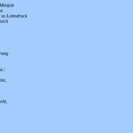
 Minijob
en
um so Lohndruck
leich
n
erung
a.:
ize,
eht,