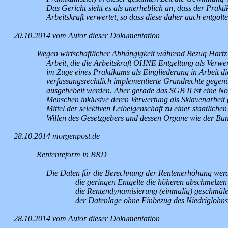
Das Gericht sieht es als unerheblich an, dass der Prakti
Arbeitskraft verwertet, so dass diese daher auch entgo
20.10.2014 vom Autor dieser Dokumentation
Wegen wirtschaftlicher Abhängigkeit während Bezug Hartz 4
Arbeit, die die Arbeitskraft OHNE Entgeltung als Verwer
im Zuge eines Praktikums als Eingliederung in Arbeit 
verfassungsrechtlich implementierte Grundrechte gegenüb
ausgehebelt werden. Aber gerade das SGB II ist eine Nor
Menschen inklusive deren Verwertung als Sklavenarbeit (
Mittel der selektiven Leibeigenschaft zu einer staatlich
Willen des Gesetzgebers und dessen Organe wie der Bu
28.10.2014 morgenpost.de
Rentenreform in BRD
Die Daten für die Berechnung der Rentenerhöhung werd
die geringen Entgelte die höheren abschmelze
die Rentendynamisierung (einmalig) geschmäle
der Datenlage ohne Einbezug des Niedriglohns
28.10.2014 vom Autor dieser Dokumentation