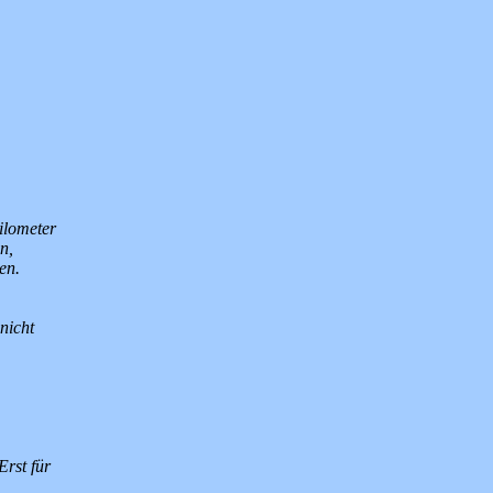
ilometer
n,
en.
nicht
rst für