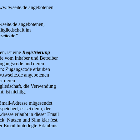
www.twseite.de angebotenen
wseite.de angebotenen,
tgliedschaft im
seite.de"
n, ist eine
Registrierung
ie vom Inhaber und Betreiber
Zugangscode und deren
nen: Zugangscode erlauben
w.twseite.de angebotenen
er deren
tgliedschaft, die Verwendung
, ist nichtig.
 Email-Adresse mitgesendet
peichert, es sei denn, der
resse erlaubt in dieser Email
ck, Nutzen und Sinn klar fest.
er Email hinterlegte Erlaubnis