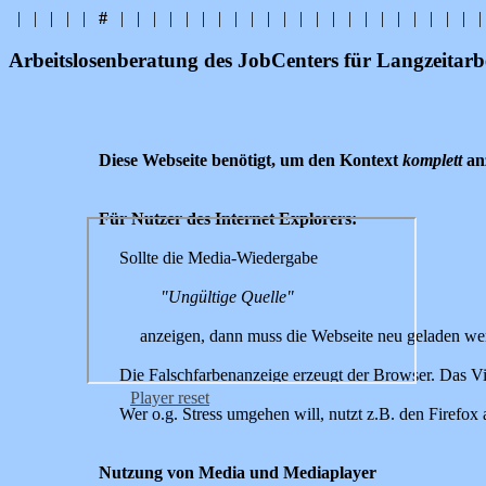
|
|
|
|
|
#
|
|
|
|
|
|
|
|
|
|
|
|
|
|
|
|
|
|
|
|
|
|
|
Arbeitslosenberatung des JobCenters für Langzeitarbe
Diese Webseite benötigt, um den Kontext
komplett
anz
Für Nutzer des Internet Explorers:
Sollte die Media-Wiedergabe
"Ungültige Quelle"
anzeigen, dann muss die Webseite neu geladen wer
Die Falschfarbenanzeige erzeugt der Browser. Das V
Player reset
Wer o.g. Stress umgehen will, nutzt z.B. den Firefox 
Nutzung von Media und Mediaplayer