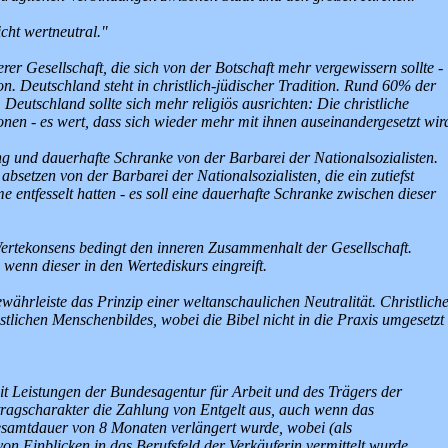
cht wertneutral."
erer Gesellschaft, die sich von der Botschaft mehr vergewissern sollte -
on. Deutschland steht in christlich-jüdischer Tradition. Rund 60% der
 Deutschland sollte sich mehr religiös ausrichten: Die christliche
nen - es wert, dass sich wieder mehr mit ihnen auseinandergesetzt wir
ng und dauerhafte Schranke von der Barbarei der Nationalsozialisten.
bsetzen von der Barbarei der Nationalsozialisten, die ein zutiefst
entfesselt hatten - es soll eine dauerhafte Schranke zwischen dieser
Wertekonsens bedingt den inneren Zusammenhalt der Gesellschaft.
wenn dieser in den Wertediskurs eingreift.
währleiste das Prinzip einer weltanschaulichen Neutralität. Christlich
tlichen Menschenbildes, wobei die Bibel nicht in die Praxis umgesetzt 
it Leistungen der Bundesagentur für Arbeit und des Trägers der
rtragscharakter die Zahlung von Entgelt aus, auch wenn das
esamtdauer von 8 Monaten verlängert wurde, wobei (als
on Einblicken in das Berufsfeld der Verkäuferin vermittelt wurde.