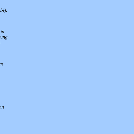
14).
 in
tung
h
em
nn