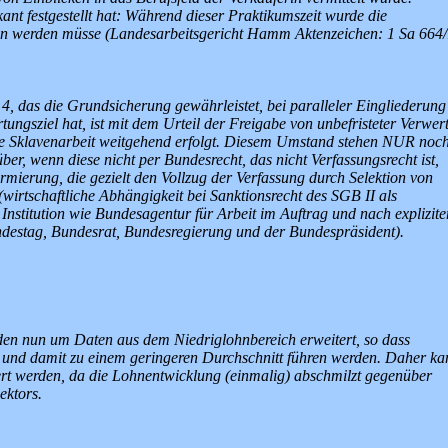
kant festgestellt hat: Während dieser Praktikumszeit wurde die
lten werden müsse (Landesarbeitsgericht Hamm Aktenzeichen: 1 Sa 664/
, das die Grundsicherung gewährleistet, bei paralleler Eingliederung
tungsziel hat, ist mit dem Urteil der Freigabe von unbefristeter Verwer
die Sklavenarbeit weitgehend erfolgt. Diesem Umstand stehen NUR noc
er, wenn diese nicht per Bundesrecht, das nicht Verfassungsrecht ist,
mierung, die gezielt den Vollzug der Verfassung durch Selektion von
wirtschaftliche Abhängigkeit bei Sanktionsrecht des SGB II als
en Institution wie Bundesagentur für Arbeit im Auftrag und nach explizit
ndestag, Bundesrat, Bundesregierung und der Bundespräsident).
en nun um Daten aus dem Niedriglohnbereich erweitert, so dass
n und damit zu einem geringeren Durchschnitt führen werden. Daher ka
rt werden, da die Lohnentwicklung (einmalig) abschmilzt gegenüber
ektors.