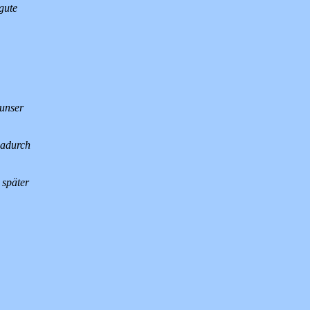
gute
 unser
Dadurch
 später