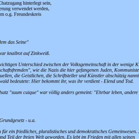
Chatzugang hinterlegt sein,
ierung verwendet werden,
em o.g. Freundeskreis
dem das Seine"
ar knallrot auf Zinkweiß.
ichtigen Unterschied zwischen der Volksgemeinschaft in der wenige K
schaftsfremden", wie die Nazis die hier gefangenen Juden, Kommuniste
en, die Geistlichen, die Schriftsteller und Künstler abschätzig nannt
wald bedeutete: Hier bekommt ihr, was ihr verdient - Elend und Tod.
satz "suum cuique" war völlig anders gemeint: "Ehrbar leben, andere 
Grundgesetz - u.a.
r ein friedliches, pluralistisches und demokratisches Gemeinwesen. E
nd Teil der freien Welt geworden. Es lebt im Frieden mit allen seinen