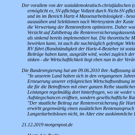
Der vorallem von der sozialdemokratisch-christjüdischen (c
ermöglicht es, SV-pflichtige Vollzeit durch Nicht-SV-pflic
und im im Bereich Hartz 4 Massenarbeitslosigkeit - beso
auszuüben und Selektionen nach Wertesystem der Kaste u
die Verwertung der Rentenreform optimieren. Daher wurd
Verzicht auf Zahlbetrag die Rentenversicherungskassenl
als sinkend bereits implementiert hat. Die theoretische 
bewirken kann, ist auch die nachträglich gefestigte Wirk
RV führt (Randständigkeit der Hartz-4-Bezieher ist sozi
Beiträge haben kann, ausgeübt wird, wobei zugleich de
sinken - die Wirtschaftlichkeit liegt eben nun in der Ve
Die Bundesregierung hat am 09.06.2010 ihre Auffassung über
"In unserem Land haben sich in den vergangenen Jahren
Erneuerung unserer erfolgreichen Wirtschaftsordnung im 
die für die Betroffenen mit einer ganzen Reihe staatlic
Leistungen regelmäßig dort hinterfragen, wo sie weder v
Aufstiegschancen eröffnen, sondern gesellschaftliche Ran
"Der staatliche Beitrag zur Rentenversicherung für Hart
erwirbt gegenwärtig einen zusätzlichen Rentenanspruch 
Langzeitarbeitslosen nicht, im Alter eine auskömmliche 
21.12.2019 morgenpost.de