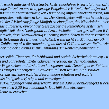
hristlich-jüdischen) Gesetzgeberkaste eingeführte Niedriglohn als z.B.
htige Teilzeit zu ersetzen, geringe Entgelte der Vollzeitarbeit aufzustock
nders Langzeitarbeitslosigkeit - nachhaltig implementiert zu lassen, 
ngestört vollziehen zu können. Der Gesetzgeber will mehrheitlich zug
e der RV-beitragsfähige Minijob so eingeführt, das Niedriglohn unter
age aufbessert, obwohl der Gesetzgeber die Rentenhöhe systemisch
Möglichkeit, dass Niedriglohn zu Anwartschaften in der gesetzlichen RV
samkeit, dass Hartz-4-Bezug zu beitragsfreien Zeiten in der gesetzliche
ale Belastung des Bundeshaushaltes), wenn nicht ein Minijob, der RV-
r Zahlbetrag also die Anrechnung an das ALG II und dessen Refinanzi
ränderung der Datenlage zur Ermittlung der Rentendynamisierung ....
 solide Finanzen, für Wohlstand und soziale Sicherheit dargelegt - u.
 und Jahrzehnten Entwicklungen verfestigt, die der notwendigen
Wege stehen und deshalb zu korrigieren sind: Derzeit gibt es Fehlanre
her Transfers einhergehen. Deswegen müssen wir den Sinn sozialer
or existenziellen sozialen Bedrohungen schützen und soziale
dständigkeit verfestigen und verstetigen."
z IV-Empfänger wird abgeschafft. Wer ein Jahr Arbeitslosengeld II bezi
von etwa 2,20 Euro monatlich. Das hilft dem einzelnen
Rente zu erreichen."