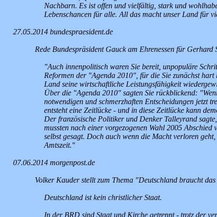
Nachbarn. Es ist offen und vielfältig, stark und wohlha
Lebenschancen für alle. All das macht unser Land für v
27.05.2014 bundespraesident.de
Rede Bundespräsident Gauck am Ehrenessen für Gerhard S
"Auch innenpolitisch waren Sie bereit, unpopuläre Schri
Reformen der "Agenda 2010", für die Sie zunächst hart k
Land seine wirtschaftliche Leistungsfähigkeit wiederge
Über die "Agenda 2010" sagten Sie rückblickend: "Wenn 
notwendigen und schmerzhaften Entscheidungen jetzt tre
entsteht eine Zeitlücke - und in diese Zeitlücke kann demo
Der französische Politiker und Denker Talleyrand sagte, 
mussten nach einer vorgezogenen Wahl 2005 Abschied von
selbst gesagt. Doch auch wenn die Macht verloren geht,
Amtszeit."
07.06.2014 morgenpost.de
Volker Kauder stellt zum Thema "Deutschland braucht das C
Deutschland ist kein christlicher Staat.
In der BRD sind Staat und Kirche getrennt - trotz der v