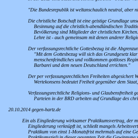
"Die Bundesrepublik ist weltanschaulich neutral, aber ni
Die christliche Botschaft ist eine geistige Grundlage uns
Besinnung auf die christlich-abendländischen Traditi
Bevölkerung sind Mitglieder der christlichen Kirchen.
Lehre ist - auch gemeinsam mit denen anderer Religio
Der verfassungsrechtliche Gottesbezug ist die Abgrenzu
"Mit dem Gottesbezug will sich das Grundgesetz klar a
menschenfeindliches und vollkommen gottloses Regime 
Barbarei und dem neuen Deutschland errichten."
Der per verfassungsrechtlichen Freiheiten abgesichert 
Wertekonsens bedeutet Freiheit gegenüber dem Staat, 
Verfassungsrechtliche Religions- und Glaubensfreiheit ge
Parteien in der BRD arbeiten auf Grundlage des chris
20.10.2014 gegen-hartz.de
Ein als Eingliederung wirksamer Praktikumsvertrag, der m
Eingliederung verknüpft ist, schließt mangels Arbeitsve
Praktikum von einst 1-Monatsfrist mehrmals auf eine G
Praktikumsziel) in dieser gesamten Zeit die Gewinnung v